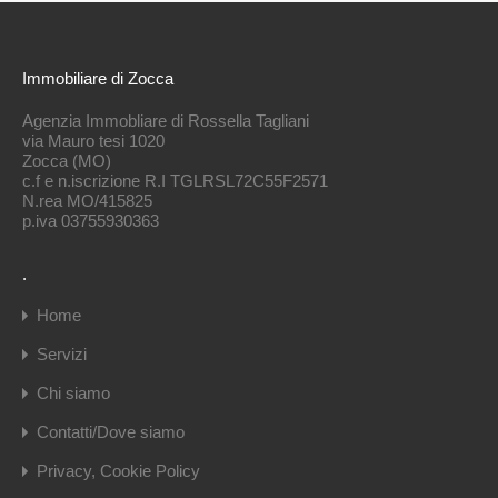
Immobiliare di Zocca
Agenzia Immobliare di Rossella Tagliani
via Mauro tesi 1020
Zocca (MO)
c.f e n.iscrizione R.I TGLRSL72C55F2571
N.rea MO/415825
p.iva 03755930363
.
Home
Servizi
Chi siamo
Contatti/Dove siamo
Privacy, Cookie Policy