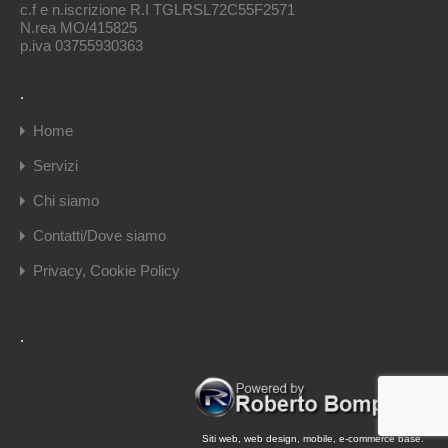
c.f e n.iscrizione R.I TGLRSL72C55F2571
N.rea MO/415825
p.iva 03755930363
.
Home
Servizi
Chi siamo
Contatti/Dove siamo
Privacy, Cookie Policy
.
Siti web, web design, mobile, e-commerce base.