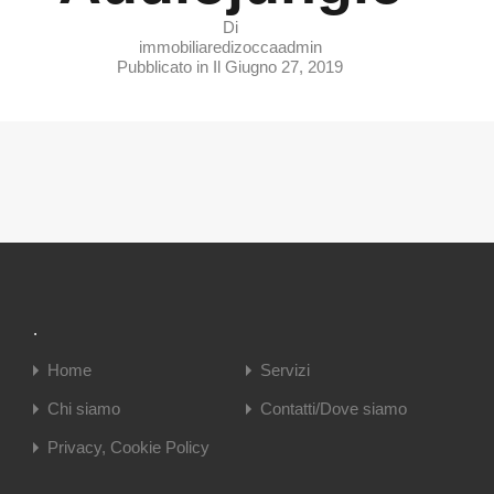
Di
immobiliaredizoccaadmin
Pubblicato in Il
Giugno 27, 2019
.
Home
Servizi
Chi siamo
Contatti/Dove siamo
Privacy, Cookie Policy