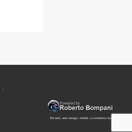
.
Siti web, web design, mobile, e-commerce base.