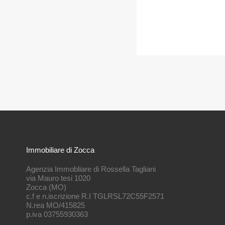
Immobiliare di Zocca
Agenzia Immobliare di Rossella Tagliani
via Mauro tesi 1020
Zocca (MO)
c.f e n.iscrizione R.I TGLRSL72C55F2571
N.rea MO/415825
p.iva 03755930363