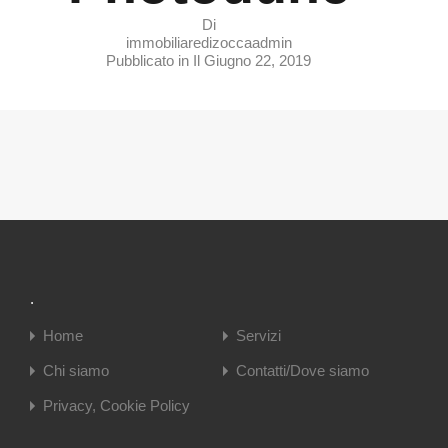
Di
immobiliaredizoccaadmin
Pubblicato in Il
Giugno 22, 2019
.
Home
Servizi
Chi siamo
Contatti/Dove siamo
Privacy, Cookie Policy