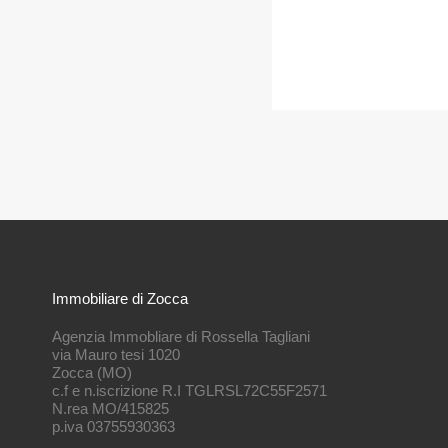
Immobiliare di Zocca
Agenzia Immobliare di Rossella Tagliani
via Mauro tesi 1020
Zocca (MO)
c.f e n.iscrizione R.I TGLRSL72C55F2571
N.rea MO/415825
p.iva 03755930363