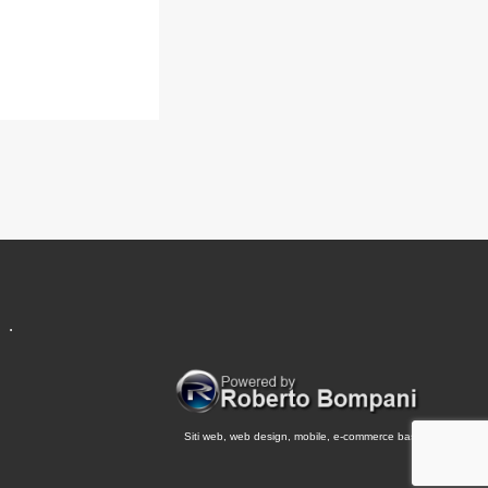
.
Siti web, web design, mobile, e-commerce base.