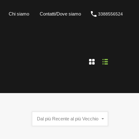
Chi siamo
Contatti/Dove siamo
3388556524
Dal più Recente al più Vecchio