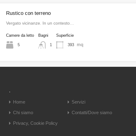
Rustico con terreno
Vergato vicinanze. In un contesto…
Camere da letto
Bagni
Superficie
mq
5
393
1
.
Home
Servizi
Chi siamo
Contatti/Dove siamo
Privacy, Cookie Policy