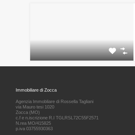
Immobiliare di Zocca
Agenzia Immobliare di Rossella Tagliani
via Mauro tesi 1020
Zocca (MO)
c.f e n.iscrizione R.I TGLRSL72C55F2571
N.rea MO/415825
p.iva 03755930363