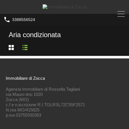
3388556524
Aria condizionata
Immobiliare di Zocca
Agenzia Immobliare di Rossella Tagliani
via Mauro tesi 1020
Zocca (MO)
c.f e n.iscrizione R.I TGLRSL72C55F2571
N.rea MO/415825
p.iva 03755930363
.