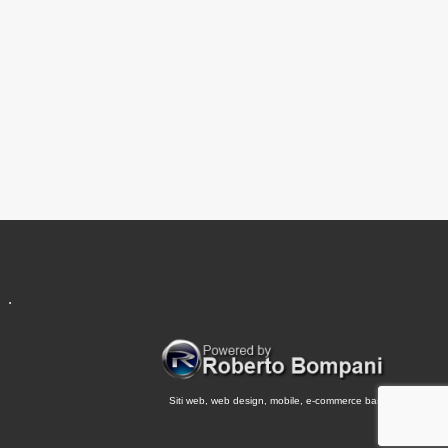
.
Siti web, web design, mobile, e-commerce base.