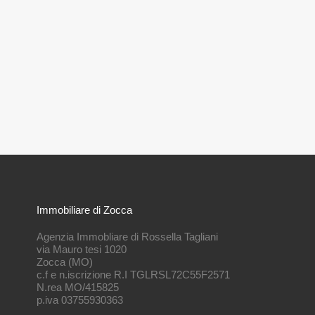
Immobiliare di Zocca
Agenzia Immobliare di Rossella Tagliani
via Mauro tesi 1020
Zocca (MO)
c.f e n.iscrizione R.I TGLRSL72C55F2571
N.rea MO/415825
p.iva 03755930363