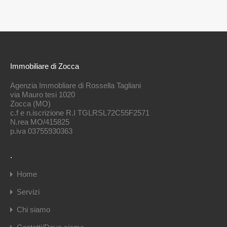
Immobiliare di Zocca
Agenzia Immobliare di Rossella Tagliani
via Mauro tesi 1020
Zocca (MO)
c.f e n.iscrizione R.I TGLRSL72C55F2571
N.rea MO/415825
p.iva 03755930363
.
Home
Servizi
Chi siamo