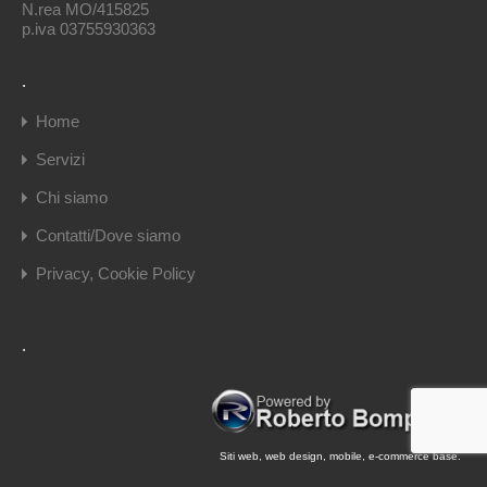
N.rea MO/415825
p.iva 03755930363
.
Home
Servizi
Chi siamo
Contatti/Dove siamo
Privacy, Cookie Policy
.
Siti web, web design, mobile, e-commerce base.