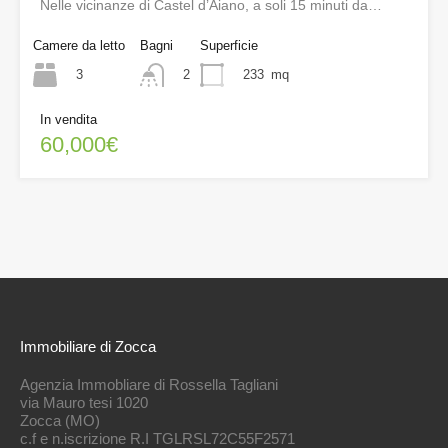
Nelle vicinanze di Castel d’Aiano, a soli 15 minuti da…
Camere da letto
Bagni
Superficie
3
233
mq
2
In vendita
60,000€
Immobiliare di Zocca
Agenzia Immobliare di Rossella Tagliani
via Mauro tesi 1020
Zocca (MO)
c.f e n.iscrizione R.I TGLRSL72C55F2571