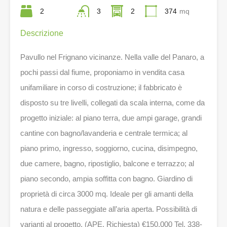
2
3
2
374
mq
Descrizione
Pavullo nel Frignano vicinanze. Nella valle del Panaro, a
pochi passi dal fiume, proponiamo in vendita casa
unifamiliare in corso di costruzione; il fabbricato è
disposto su tre livelli, collegati da scala interna, come da
progetto iniziale: al piano terra, due ampi garage, grandi
cantine con bagno/lavanderia e centrale termica; al
piano primo, ingresso, soggiorno, cucina, disimpegno,
due camere, bagno, ripostiglio, balcone e terrazzo; al
piano secondo, ampia soffitta con bagno. Giardino di
proprietà di circa 3000 mq. Ideale per gli amanti della
natura e delle passeggiate all’aria aperta. Possibilità di
varianti al progetto. (APE. Richiesta) €150.000 Tel. 338-