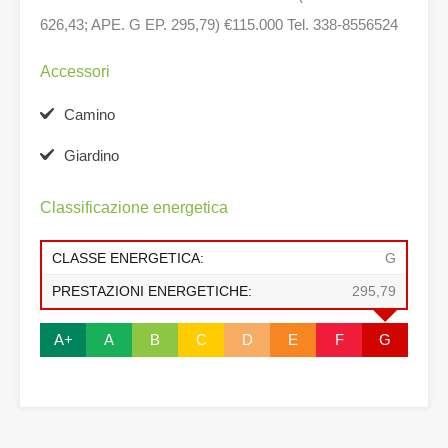
626,43; APE. G EP. 295,79) €115.000 Tel. 338-8556524
Accessori
Camino
Giardino
Classificazione energetica
CLASSE ENERGETICA:
G
PRESTAZIONI ENERGETICHE:
295,79
A+
A
B
C
D
E
F
G