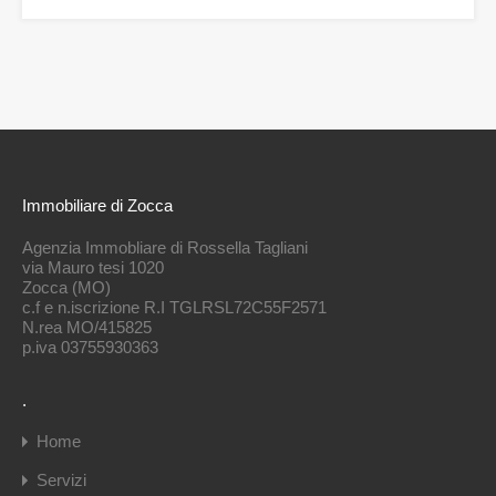
Immobiliare di Zocca
Agenzia Immobliare di Rossella Tagliani
via Mauro tesi 1020
Zocca (MO)
c.f e n.iscrizione R.I TGLRSL72C55F2571
N.rea MO/415825
p.iva 03755930363
.
Home
Servizi